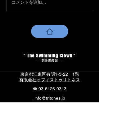
コメントを追加…
うかは6/15に発
https://festival-kar
" The Swimming Clown "
ー 製作委員会 ー
東京都江東区有明1-5-22 1階
​有限会社オフィストゥリトネス
​☎
03-6426-0343
info@tritones.jp
プライバシーポリシー