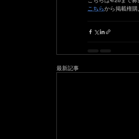
こちらは4/28まで
こちら
から掲載権購
最新記事