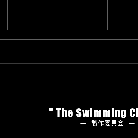
唐津
国内
作品
の「
埼玉新聞掲載
次審
トさ
れます。 
karat
" The Swimming C
ー 製作委員会 ー