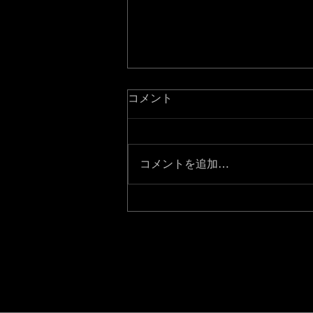
JICA事務局で上映会
コメント
6/23(月)にJICA竹橋ビルにおい
て、 The Swimming Clown の上
映会が開催されました。 約50名
コメントを追加…
の職員の皆様がお忙しい中ご来場
くださいました。 上映後は、一
部の職員様と様々な意見交換を
し、本作品がJICA...