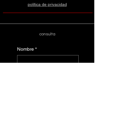
política de privacidad
consulta
Nombre
*
nombre de empresa
dirección de correo
electrónico
*
Selección múltiple
Sobre la entrevista