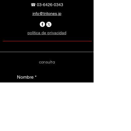
☎
03-6426-0343
info@tritones.jp
política de privacidad
consulta
Nombre
*
nombre de empresa
dirección de correo
electrónico
*